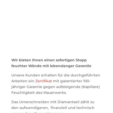
Mauerwerks. Wenn das Mauerwerk lose und
locker ist (z. B. mit Lehm verklebt) – ist der Preis
höher.
(Der endgültige Preis kann erst nach
eingehender Besichtigung des Objekts ermittelt
werden.)
Wir bieten Ihnen einen sofortigen Stopp
feuchter Wände mit lebenslanger Garantie
Unsere Kunden erhalten für die durchgeführten
Arbeiten ein
Zertifikat
mit garantierter 100-
jähriger Garantie gegen aufsteigende (Kapillare)
Feuchtigkeit des Mauerwerks.
Das Unterschneiden mit Diamantseil zählt zu
den aufwendigeren, finanziell und technisch