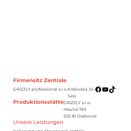
kann. Aufsteigende Feuchtigkeit richtet enorme
Schäden im Mauerwerk an und gefährdet
zudem die Gesundheit.
Wir helfen Ihnen schnell und
unkompliziert.
Firmensitz Zentrale
Facebook
YouTube
TikTok
GRIZZLY professional s.r.o.
Kráľovská 34
Sala
Produktionsstätte
GRIZZLY s.r.o.
Hlavná 763
925 81 Diakovce
Unsere Leistungen